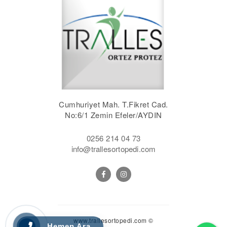
Cumhuriyet Mah. T.Fikret Cad.
No:6/1 Zemin Efeler/AYDIN
0256 214 04 73
info@trallesortopedi.com
www.trallesortopedi.com ©
Wh
Hemen Ara